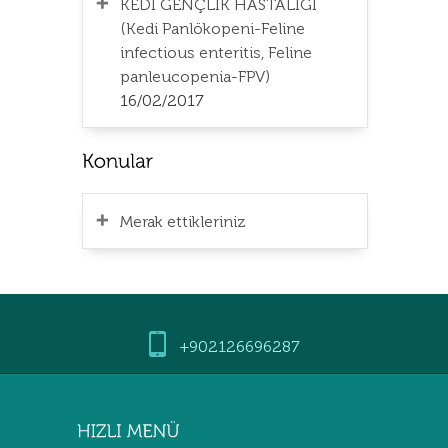
KEDİ GENÇLİK HASTALIĞI
(Kedi Panlökopeni-Feline
infectious enteritis, Feline
panleucopenia-FPV)
16/02/2017
Merak ettikleriniz
+902126696287