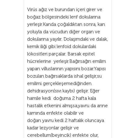
Virüs ağız ve burundan içeri girer ve
boğaz bölgesindeki lenf dokularına
yerleşir.Kanda çoğaldıktan sonra, kan
yoluyla da vücudun diğer organ ve
dokularına yayılır. Dolaşımdaki ve dalak,
kemik iliği gibi lenfoid dokulardaki
lökositleri parçalar. Barsak epitel
hücrelerine yerleşir.Bağırsağın emilim
yapan villuslarının yapısını bozar.Yapısı
bozulan bağırsaklarda ishal gelişir,su
emilimi gerçekleşemediğinden
dehidrasyon(sıvı kaybı) gelişir. Eğer
hamile kedi doğuma 2 hafta kala
hastalık etkenini almışsa,yavru da anne
karnında enfekte olabilir ve
doğan yavru kedi 2 haftalık oluncaya
kadar lezyonlar gelişir ve
cerebellum(beyincik) enfekte olur,