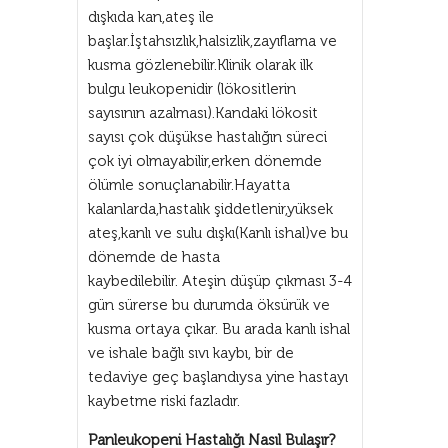
dışkıda kan,ateş ile
başlar.İştahsızlık,halsizlik,zayıflama ve
kusma gözlenebilir.Klinik olarak ilk
bulgu leukopenidir (lökositlerin
sayısının azalması).Kandaki lökosit
sayısı çok düşükse hastalığın süreci
çok iyi olmayabilir,erken dönemde
ölümle sonuçlanabilir.Hayatta
kalanlarda,hastalık şiddetlenir,yüksek
ateş,kanlı ve sulu dışkı(Kanlı ishal)ve bu
dönemde de hasta
kaybedilebilir. Ateşin düşüp çıkması 3-4
gün sürerse bu durumda öksürük ve
kusma ortaya çıkar. Bu arada kanlı ishal
ve ishale bağlı sıvı kaybı, bir de
tedaviye geç başlandıysa yine hastayı
kaybetme riski fazladır.
Panleukopeni Hastalığı Nasıl Bulaşır?